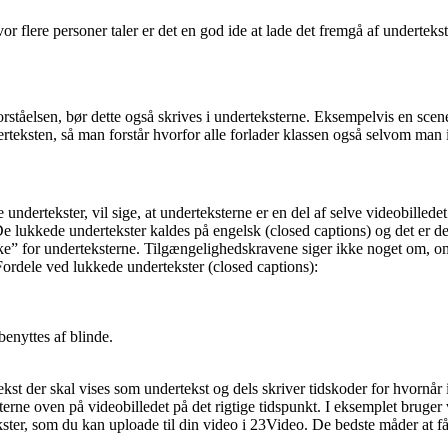
hvor flere personer taler er det en god ide at lade det fremgå af undertek
ståelsen, bør dette også skrives i underteksterne. Eksempelvis en scene f
derteksten, så man forstår hvorfor alle forlader klassen også selvom man
ndertekster, vil sige, at underteksterne er en del af selve videobillede
t. De lukkede undertekster kaldes på engelsk (closed captions) og det e
e” for underteksterne. Tilgængelighedskravene siger ikke noget om, o
 Fordele ved lukkede undertekster (closed captions):
enyttes af blinde.
ekst der skal vises som undertekst og dels skriver tidskoder for hvornår 
rne oven på videobilledet på det rigtige tidspunkt. I eksemplet bruger 
kster, som du kan uploade til din video i 23Video. De bedste måder at få f