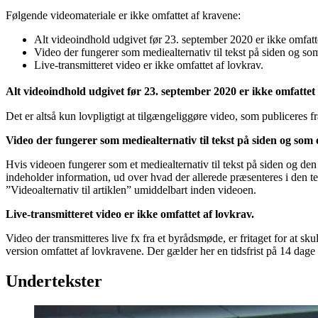
Følgende videomateriale er ikke omfattet af kravene:
Alt videoindhold udgivet før 23. september 2020 er ikke omfatte
Video der fungerer som mediealternativ til tekst på siden og som
Live-transmitteret video er ikke omfattet af lovkrav.
Alt videoindhold udgivet før 23. september 2020 er ikke omfattet
Det er altså kun lovpligtigt at tilgængeliggøre video, som publiceres f
Video der fungerer som mediealternativ til tekst på siden og som
Hvis videoen fungerer som et mediealternativ til tekst på siden og den e
indeholder information, ud over hvad der allerede præsenteres i den te
”Videoalternativ til artiklen” umiddelbart inden videoen.
Live-transmitteret video er ikke omfattet af lovkrav.
Video der transmitteres live fx fra et byrådsmøde, er fritaget for at 
version omfattet af lovkravene. Der gælder her en tidsfrist på 14 dage
Undertekster