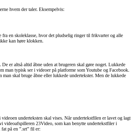
sterne hvem der taler. Eksempelvis:
ra en skoleklasse, hvor det pludselig ringer til frikvarter og alle
 ikke kan høre klokken.
t. De er altså altid åbne uden at brugeren skal gøre noget. Lukkede
r dem man typisk ser i videoer på platforme som Youtube og Facebook.
m man skal bruge åbne eller lukkede undertekster. Men de lukkede
i videoen underteksten skal vises. Når undertekstfilen er lavet og lagt
vi videoafspilleren 23Video, som kan benytte undertekstfiler i
at på en ”.srt” fil er: