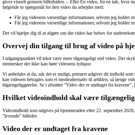
gives visuelt gennem billedsiden. – Eller En video, fra en tale, hvor 
følgende to spørgsmål for den video du arbejder med:
Får jeg videoens væsentlige informationer, selvom jeg holder m
Får jeg videoens væsentlige informationer, selvom jeg holder m
Det vil hjælpe dig til at afgøre om din video har behov for undertekste
Overvej din tilgang til brug af video på h
I udgangspunktet vil tekst være mere tilgængeligt end video. Det sky
mennesker der ikke kan høre videoens lydspor.
Vi anbefaler at du, når det er muligt, primært udgiver dit indhold som 
kan videoen betragtes som et mediealternativ til artiklen, så længe v
tilgængeliggørelse. Se i afsnittet ”Video der er undtaget fra kravene”
Hvilket videoindhold skal være tilgængelig
Videoindhold som udgives på hjemmesiden efter 22. september 2020, s
”levende” billeder.
Video der er undtaget fra kravene