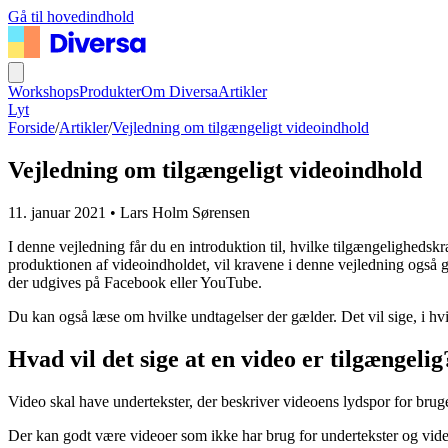
Gå til hovedindhold
Workshops
Produkter
Om Diversa
Artikler
Lyt
Forside
/
Artikler
/
Vejledning om tilgængeligt videoindhold
Vejledning om tilgængeligt videoindhold
11. januar 2021
•
Lars Holm Sørensen
I denne vejledning får du en introduktion til, hvilke tilgængelighedsk
produktionen af videoindholdet, vil kravene i denne vejledning også 
der udgives på Facebook eller YouTube.
Du kan også læse om hvilke undtagelser der gælder. Det vil sige, i hvil
Hvad vil det sige at en video er tilgængelig
Video skal have undertekster, der beskriver videoens lydspor for brug
Der kan godt være videoer som ikke har brug for undertekster og video