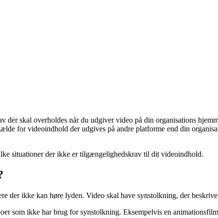
rav der skal overholdes når du udgiver video på din organisations hjemme
gælde for videoindhold der udgives på andre platforme end din organis
ke situationer der ikke er tilgængelighedskrav til dit videoindhold.
?
ere der ikke kan høre lyden. Video skal have synstolkning, der beskriver
er som ikke har brug for synstolkning. Eksempelvis en animationsfilm u