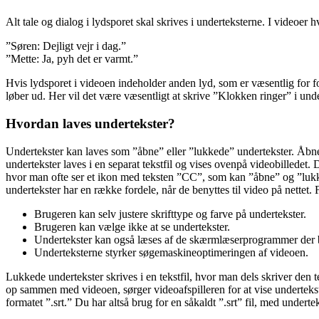
Alt tale og dialog i lydsporet skal skrives i underteksterne. I videoer 
”Søren: Dejligt vejr i dag.”
”Mette: Ja, pyh det er varmt.”
Hvis lydsporet i videoen indeholder anden lyd, som er væsentlig for for
løber ud. Her vil det være væsentligt at skrive ”Klokken ringer” i un
Hvordan laves undertekster?
Undertekster kan laves som ”åbne” eller ”lukkede” undertekster. Åbne u
undertekster laves i en separat tekstfil og vises ovenpå videobillede
hvor man ofte ser et ikon med teksten ”CC”, som kan ”åbne” og ”lukk
undertekster har en række fordele, når de benyttes til video på nettet.
Brugeren kan selv justere skrifttype og farve på undertekster.
Brugeren kan vælge ikke at se undertekster.
Undertekster kan også læses af de skærmlæserprogrammer der b
Underteksterne styrker søgemaskineoptimeringen af videoen.
Lukkede undertekster skrives i en tekstfil, hvor man dels skriver den t
op sammen med videoen, sørger videoafspilleren for at vise undertekste
formatet ”.srt.” Du har altså brug for en såkaldt ”.srt” fil, med underte