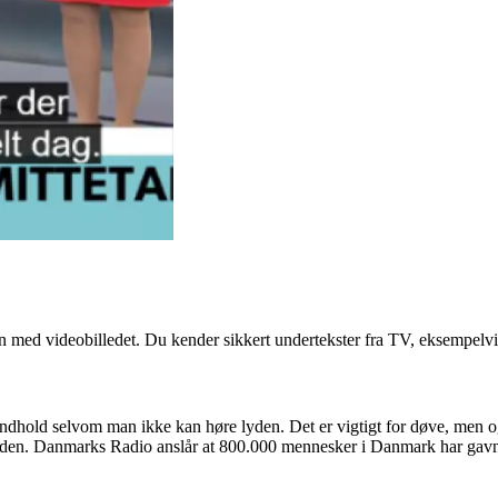
n med videobilledet. Du kender sikkert undertekster fra TV, eksempelvi
s indhold selvom man ikke kan høre lyden. Det er vigtigt for døve, men 
 lyden. Danmarks Radio anslår at 800.000 mennesker i Danmark har gavn