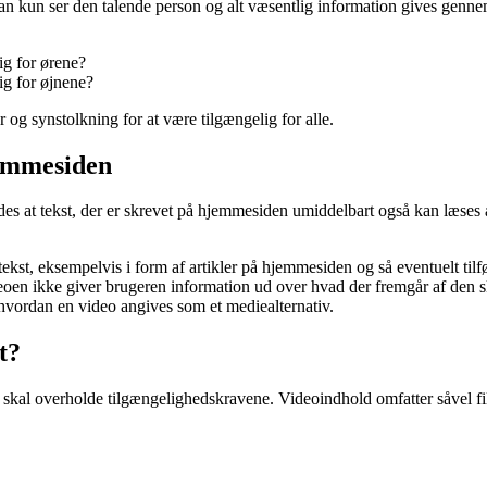
man kun ser den talende person og alt væsentlig information gives gennem
ig for ørene?
ig for øjnene?
r og synstolkning for at være tilgængelig for alle.
jemmesiden
ldes at tekst, der er skrevet på hjemmesiden umiddelbart også kan læses
tekst, eksempelvis i form af artikler på hjemmesiden og så eventuelt til
ideoen ikke giver brugeren information ud over hvad der fremgår af den s
, hvordan en video angives som et mediealternativ.
t?
kal overholde tilgængelighedskravene. Videoindhold omfatter såvel fi